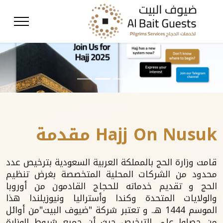
Hajj On Nusuk مقدمة
قامت وزارة الحج بالمملكة العربية السعودية بترخيص عدد
محدود من الشركات المحلية المتخصصة بغرض تنظيم
الحج و تقديم خدماته للحجاج القادمون من أوروبا
والولايات المتحدة وكندا وأستراليا ونيوزيلندا هذا
الموسم 1444 هـ. و تعتبر شركة "ضيوف البيت"من أوائل
من حصلوا على الترخيص حيث أن جميع شروط الوزارة